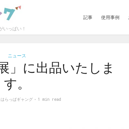
記事
使用事例
sがいっぱい！
ニュース
展」に出品いたしま
す。
y
はらっぱギャング
1 min read