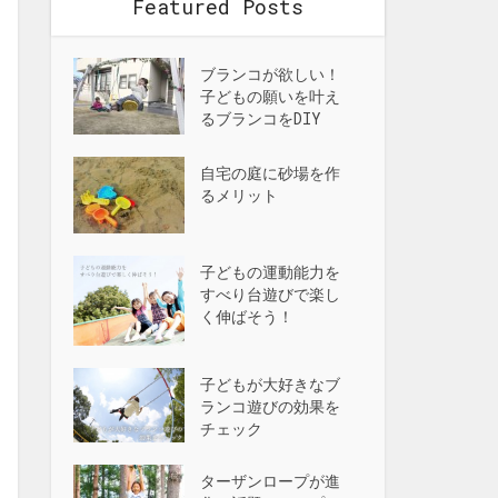
Featured Posts
ブランコが欲しい！
子どもの願いを叶え
るブランコをDIY
自宅の庭に砂場を作
るメリット
子どもの運動能力を
すべり台遊びで楽し
く伸ばそう！
子どもが大好きなブ
ランコ遊びの効果を
チェック
ターザンロープが進