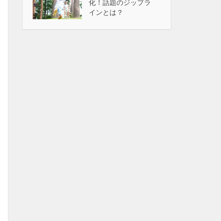
化！話題のジップラ
インとは？