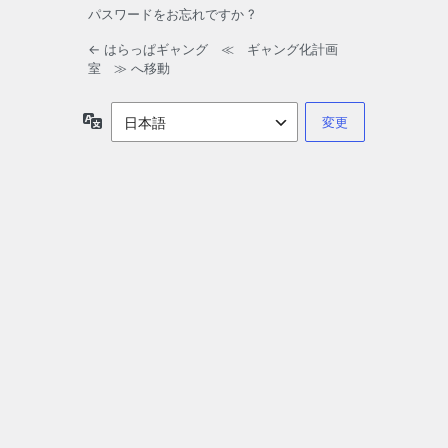
パスワードをお忘れですか ?
← はらっぱギャング ≪ ギャング化計画
室 ≫ へ移動
言
語